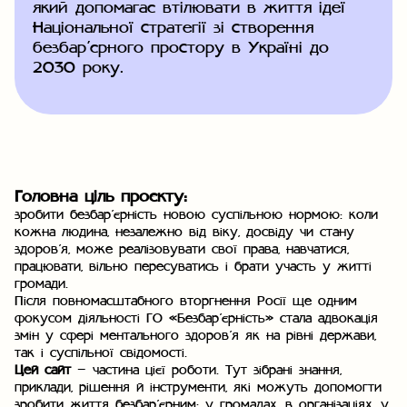
який допомагає втілювати в життя ідеї
Національної стратегії зі створення
безбар’єрного простору в Україні до
2030 року.
Головна ціль проєкту:
зробити безбар’єрність новою суспільною нормою: коли
кожна людина, незалежно від віку, досвіду чи стану
здоров’я, може реалізовувати свої права, навчатися,
працювати, вільно пересуватись і брати участь у житті
громади.
Після повномасштабного вторгнення Росії ще одним
фокусом діяльності ГО «Безбар’єрність» стала адвокація
змін у сфері ментального здоров’я як на рівні держави,
так і суспільної свідомості.
Цей сайт
— частина цієї роботи. Тут зібрані знання,
приклади, рішення й інструменти, які можуть допомогти
зробити життя безбар’єрним: у громадах, в організаціях, у