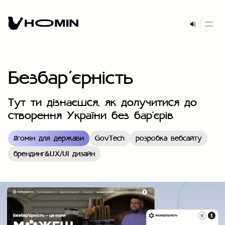
Безбар’єрність
Тут ти дізнаєшся, як долучитися до
створення України без бар'єрів
#
гомін для держави
GovTech
розробка вебсайту
брендинг&UX/UI дизайн