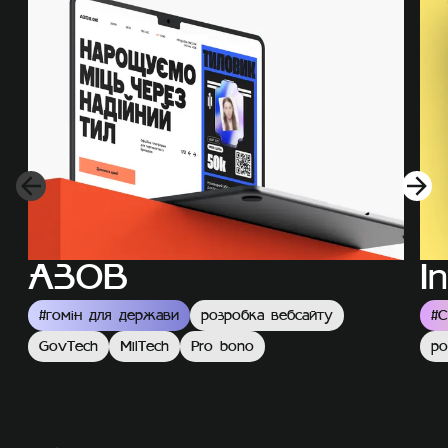
АЗОВ
I
#
гомін для держави
розробка вебсайту
#
С
GovTech
MilTech
Pro bono
ро