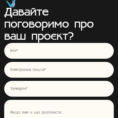
Д
а
в
а
й
т
е
п
о
г
о
в
о
р
и
м
о
п
р
о
в
а
ш
п
р
о
є
к
т
?