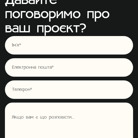
Д
а
в
а
й
т
е
п
о
г
о
в
о
р
и
м
о
п
р
о
в
а
ш
п
р
о
є
к
т
?