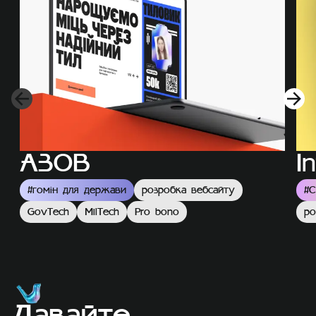
АЗОВ
I
#
гомін для держави
розробка вебсайту
#
С
GovTech
MilTech
Pro bono
ро