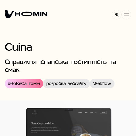
Cuina
Справжня іспанська гостинність та
смак
#
HoReCa гомін
розробка вебсайту
Webflow